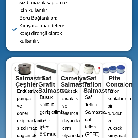
sızdırmazlık sağlamak
için kullanılır.
Boru Bağlantıları:
Kimyasal maddelere
karşı dirençli olarak
kullanılır.
Salmastra
Saf
Camelyaf
Saf
Ptfe
Çeşitleri
Grafit
Salmastra
Teflon
Contalon
Salmastra
Salmastra
Endüstriyel
Yüksek
Teflon
Düşük
Saf
pompa
sıcaklık
kontalarının
sülfürlü
Teflon
ve
ve
bir
genişletilmiş
Salmastra,
döner
basınca
türüdür
grafit
saf
ekipmanlarda
dayanıklı,
ve
ipten
teflon
sızdırmazlık
cam
yüksek
örülmüş
(PTFE)
sağlamak
elyafından
kimyasal