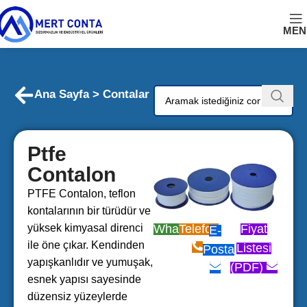
MEN
Ana Sayfa > Contalar
Ptfe
Contalon
PTFE Contalon, teflon
kontalarının bir türüdür ve
yüksek kimyasal direnci
WhatsApp
Telefon
Fiyat
E-
ile öne çıkar. Kendinden
Listesi
Posta
yapışkanlıdır ve yumuşak,
(PDF)
esnek yapısı sayesinde
düzensiz yüzeylerde