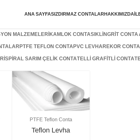
ANA SAYFA
SIZDIRMAZ CONTALAR
HAKKIMIZDA
İL
SYON MALZEMELERI
KAMLOK CONTASI
KLINGRIT CONTA
ONTALAR
PTFE TEFLON CONTA
PVC LEVHA
REKOR CONTA
RI
SPIRAL SARIM ÇELIK CONTA
TELLI GRAFITLI CONTA
T
PTFE Teflon Conta
Teflon Levha