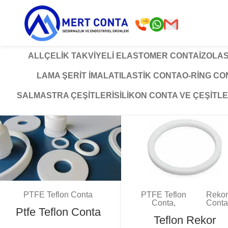
ALL
ÇELIK TAKVIYELI ELASTOMER CONTA
İZOLA
LAMA ŞERIT İMALATI
LASTIK CONTA
O-RING C
SALMASTRA ÇEŞITLERI
SILIKON CONTA VE ÇEŞITLE
PTFE Teflon Conta
PTFE Teflon
Rekor
Conta
Conta
Ptfe Teflon Conta
Teflon Rekor