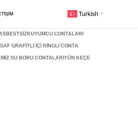
Turkish
ETIŞIM
▼
 ASBESTSIZ
KUYUMCU CONTALARI
SAF GRAFITLI İÇI RINGLI CONTA
EMIZ SU BORU CONTALARI
YÜN KEÇE