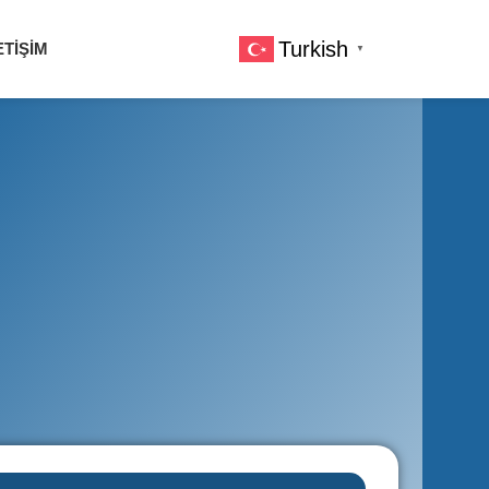
Turkish
ETIŞIM
▼